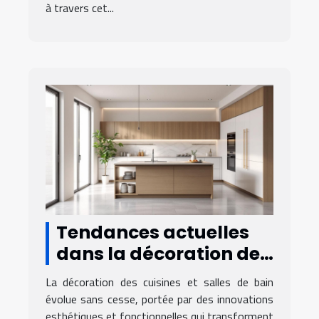
à travers cet...
Tendances actuelles
dans la décoration de
cuisines et salles de
La décoration des cuisines et salles de bain
bain
évolue sans cesse, portée par des innovations
esthétiques et fonctionnelles qui transforment