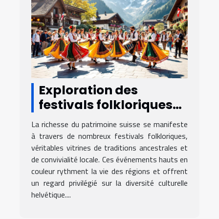
Exploration des
festivals folkloriques
suisses et leur
La richesse du patrimoine suisse se manifeste
influence sur la culture
à travers de nombreux festivals folkloriques,
locale
véritables vitrines de traditions ancestrales et
de convivialité locale. Ces événements hauts en
couleur rythment la vie des régions et offrent
un regard privilégié sur la diversité culturelle
helvétique....