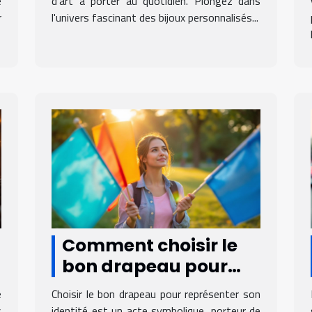
e
d’art à porter au quotidien. Plongez dans
r
l'univers fascinant des bijoux personnalisés...
Comment choisir le
bon drapeau pour
représenter votre
e
Choisir le bon drapeau pour représenter son
identité?
s
identité est un acte symbolique, porteur de