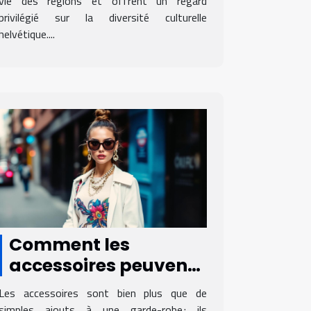
vie des régions et offrent un regard
privilégié sur la diversité culturelle
helvétique....
Comment les
accessoires peuvent
transformer votre
Les accessoires sont bien plus que de
tenue quotidienne ?
simples ajouts à une garde-robe : ils