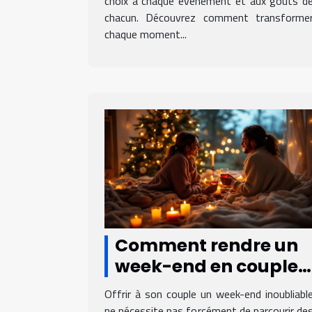
choix à chaque événement et aux goûts d
chacun. Découvrez comment transforme
chaque moment...
Comment rendre un
week-end en couple
inoubliable sans
Offrir à son couple un week-end inoubliabl
voyager loin ?
ne nécessite pas forcément de parcourir de