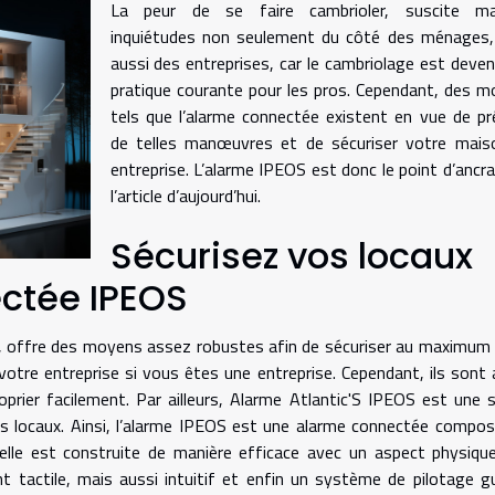
La peur de se faire cambrioler, suscite ma
inquiétudes non seulement du côté des ménages,
aussi des entreprises, car le cambriolage est deve
pratique courante pour les pros. Cependant, des 
tels que l’alarme connectée existent en vue de pr
de telles manœuvres et de sécuriser votre mais
entreprise. L’alarme IPEOS est donc le point d’ancr
l’article d’aujourd’hui.
Sécurisez vos locaux
ectée IPEOS
, offre des moyens assez robustes afin de sécuriser au maximum
 votre entreprise si vous êtes une entreprise. Cependant, ils sont
rier facilement. Par ailleurs,
Alarme Atlantic'S IPEOS
est une s
 vos locaux. Ainsi, l’alarme IPEOS est une alarme connectée compo
 elle est construite de manière efficace avec un aspect physiqu
t tactile, mais aussi intuitif et enfin un système de pilotage g