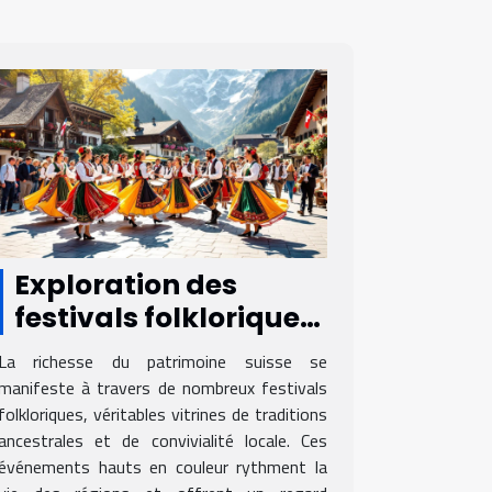
Exploration des
festivals folkloriques
suisses et leur
La richesse du patrimoine suisse se
influence sur la
manifeste à travers de nombreux festivals
culture locale
folkloriques, véritables vitrines de traditions
ancestrales et de convivialité locale. Ces
événements hauts en couleur rythment la