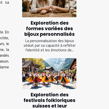
 et sa
Exploration des
formes variées des
ée. En
bijoux personnalisés
ectée,
La personnalisation des bijoux
rs, le
séduit par sa capacité à refléter
me, la
l’identité et les émotions de...
mandés
aison.
alarme
Exploration des
festivals folkloriques
suisses et leur