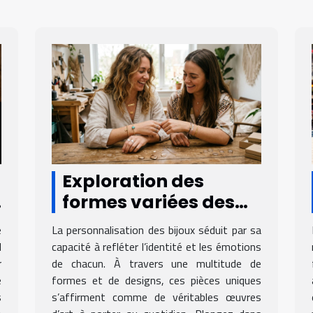
Exploration des
formes variées des
bijoux personnalisés
e
La personnalisation des bijoux séduit par sa
l
capacité à refléter l’identité et les émotions
r
de chacun. À travers une multitude de
e
formes et de designs, ces pièces uniques
s
s’affirment comme de véritables œuvres