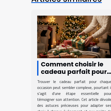
Comment choisir le
cadeau parfait pour
chaque occasion ?
Trouver le cadeau parfait pour chaqu
occasion peut sembler complexe, pourtant i
s'agit d'une étape essentielle pou
témoigner son attention. Cet article dévoil
des astuces précieuses pour adapter se