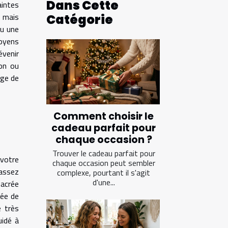
Dans Cette
intes
 mais
Catégorie
nu une
moyens
évenir
on ou
age de
Comment choisir le
cadeau parfait pour
chaque occasion ?
Trouver le cadeau parfait pour
 votre
chaque occasion peut sembler
 assez
complexe, pourtant il s'agit
d'une...
acrée
sée de
e très
uidé à