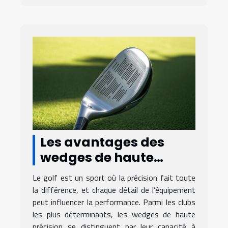
Les avantages des
wedges de haute
précision dans le golf
Le golf est un sport où la précision fait toute
la différence, et chaque détail de l’équipement
peut influencer la performance. Parmi les clubs
les plus déterminants, les wedges de haute
précision se distinguent par leur capacité à