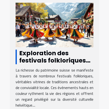
Exploration des
festivals folkloriques
suisses et leur
La richesse du patrimoine suisse se manifeste
influence sur la culture
à travers de nombreux festivals folkloriques,
locale
véritables vitrines de traditions ancestrales et
de convivialité locale. Ces événements hauts en
couleur rythment la vie des régions et offrent
un regard privilégié sur la diversité culturelle
helvétique....