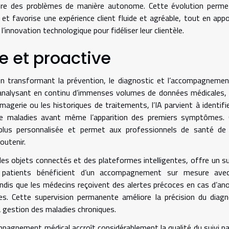
udre des problèmes de manière autonome. Cette évolution perme
e et favorise une expérience client fluide et agréable, tout en app
’innovation technologique pour fidéliser leur clientèle.
 et proactive
té en transformant la prévention, le diagnostic et l’accompagneme
n analysant en continu d’immenses volumes de données médicales, 
imagerie ou les historiques de traitements, l’IA parvient à identifi
de maladies avant même l’apparition des premiers symptômes. 
plus personnalisée et permet aux professionnels de santé de c
outenir.
 des objets connectés et des plateformes intelligentes, offre un su
 patients bénéficient d’un accompagnement sur mesure ave
ndis que les médecins reçoivent des alertes précoces en cas d’an
es. Cette supervision permanente améliore la précision du diagn
la gestion des maladies chroniques.
ccompagnement médical accroît considérablement la qualité du suivi pa