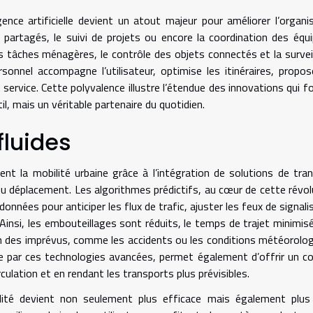
ence artificielle devient un atout majeur pour améliorer l’organi
as partagés, le suivi de projets ou encore la coordination des équ
des tâches ménagères, le contrôle des objets connectés et la survei
rsonnel accompagne l’utilisateur, optimise les itinéraires, propo
service. Cette polyvalence illustre l’étendue des innovations qui f
util, mais un véritable partenaire du quotidien.
fluides
ment la mobilité urbaine grâce à l’intégration de solutions de tra
du déplacement. Les algorithmes prédictifs, au cœur de cette révol
nées pour anticiper les flux de trafic, ajuster les feux de signali
 Ainsi, les embouteillages sont réduits, le temps de trajet minimisé
on des imprévus, comme les accidents ou les conditions météorolo
tée par ces technologies avancées, permet également d’offrir un c
irculation et en rendant les transports plus prévisibles.
ilité devient non seulement plus efficace mais également plus