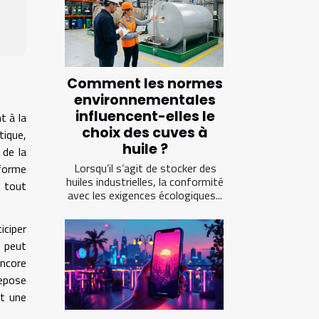
Comment les normes
environnementales
influencent-elles le
t à la
choix des cuves à
tique,
huile ?
 de la
Lorsqu’il s’agit de stocker des
forme
huiles industrielles, la conformité
s tout
avec les exigences écologiques...
iciper
l peut
ncore
repose
nt une