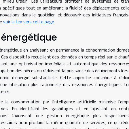
n milieu urbain. Les utilisateurs profitent de systèmes de tra
s spécifiques tout en améliorant la fluidité des déplacements colle
novations dans le quotidien et découvrir des initiatives françai
de
voir le lien vers cette page
.
n énergétique
tion énergétique en analysant en permanence la consommation dome
s. Ces dispositifs recueillent des données en temps réel sur le chau
rmettant une optimisation immédiate et automatique des ressource
cupation des pièces ou réduisent la puissance des équipements lors
mie d’énergie substantielle. Cette approche contribue à rédui
 une utilisation plus rationnelle des ressources énergétiques, t
teurs.
de la consommation par l’intelligence artificielle minimise l’emp
ies. En identifiant les gaspillages et en ajustant en conti
ons favorisent une gestion énergétique plus respectueu
essaires pour produire la même quantité de services, ce qui rédu