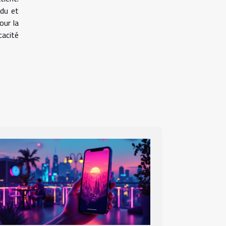
idu et
our la
cacité