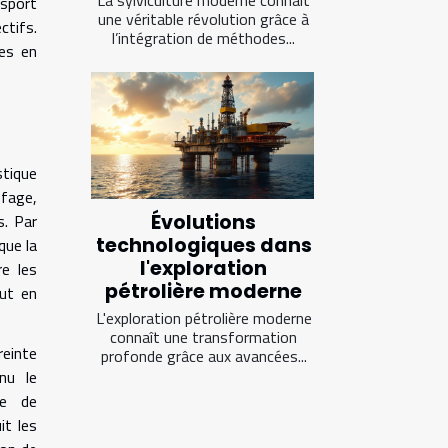
nsport
une véritable révolution grâce à
ctifs.
l’intégration de méthodes...
ses en
stique
ffage,
s. Par
Évolutions
technologiques dans
que la
l'exploration
re les
pétrolière moderne
out en
L'exploration pétrolière moderne
connaît une transformation
reinte
profonde grâce aux avancées...
nu le
se de
it les