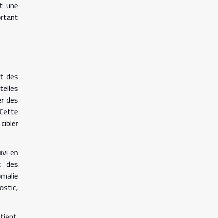
t une
ortant
nt des
telles
er des
Cette
ibler
ivi en
c des
omalie
ostic,
tient.