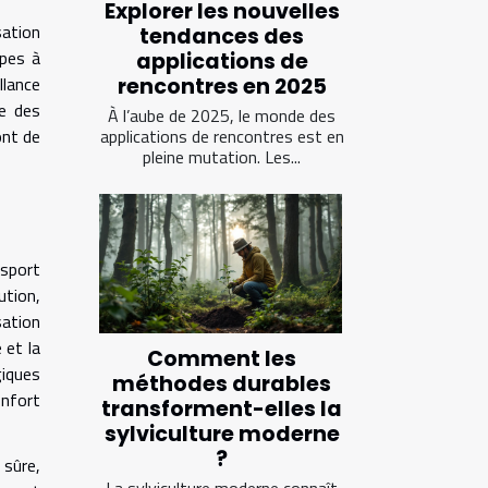
Explorer les nouvelles
sation
tendances des
ipes à
applications de
llance
rencontres en 2025
se des
À l’aube de 2025, le monde des
ont de
applications de rencontres est en
pleine mutation. Les...
nsport
ution,
sation
 et la
Comment les
giques
méthodes durables
onfort
transforment-elles la
sylviculture moderne
?
 sûre,
La sylviculture moderne connaît