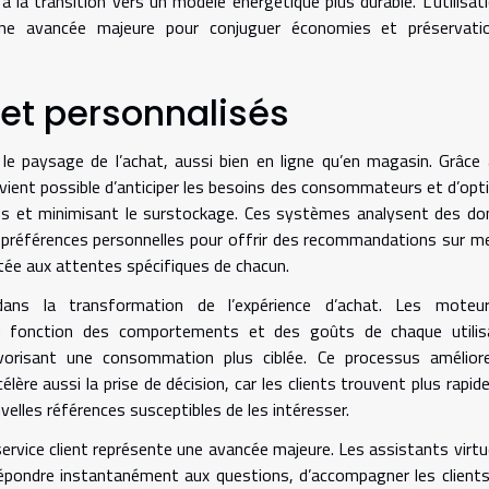
à la transition vers un modèle énergétique plus durable. L’utilisat
i une avancée majeure pour conjuguer économies et préservati
 et personnalisés
t le paysage de l’achat, aussi bien en ligne qu’en magasin. Grâce
 devient possible d’anticiper les besoins des consommateurs et d’opt
ures et minimisant le surstockage. Ces systèmes analysent des d
 préférences personnelles pour offrir des recommandations sur m
tée aux attentes spécifiques de chacun.
dans la transformation de l’expérience d’achat. Les moteu
 fonction des comportements et des goûts de chaque utilisa
vorisant une consommation plus ciblée. Ce processus amélior
célère aussi la prise de décision, car les clients trouvent plus rapi
velles références susceptibles de les intéresser.
le service client représente une avancée majeure. Les assistants virtu
répondre instantanément aux questions, d’accompagner les client