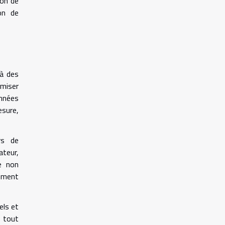
ion de
on de
 à des
imiser
onnées
esure,
rs de
teur,
e non
dement
els et
s tout