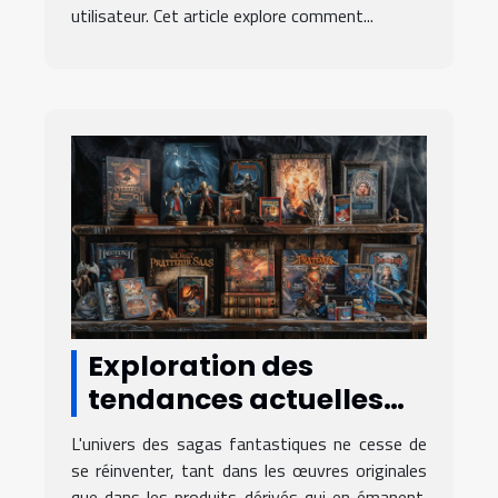
utilisateur. Cet article explore comment...
Exploration des
tendances actuelles
dans les produits
L'univers des sagas fantastiques ne cesse de
dérivés de sagas
se réinventer, tant dans les œuvres originales
que dans les produits dérivés qui en émanent.