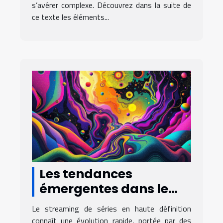
s’avérer complexe. Découvrez dans la suite de
ce texte les éléments...
Les tendances
émergentes dans le
streaming de séries en
Le streaming de séries en haute définition
haute définition
connaît une évolution rapide, portée par des