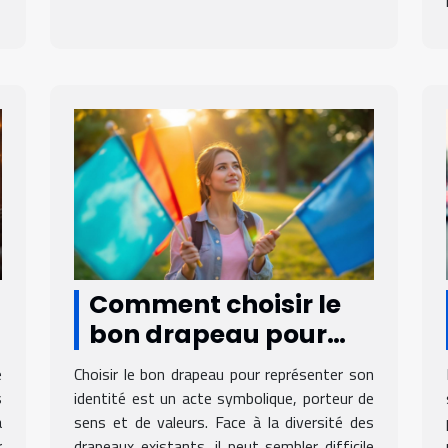
Comment choisir le
bon drapeau pour
représenter votre
e
Choisir le bon drapeau pour représenter son
identité?
s
identité est un acte symbolique, porteur de
a
sens et de valeurs. Face à la diversité des
r
drapeaux existants, il peut sembler difficile