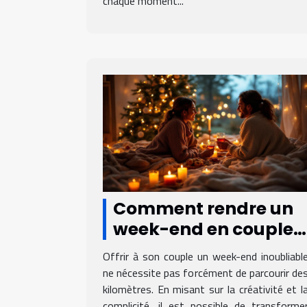
chaque moment...
Comment rendre un
week-end en couple
inoubliable sans
Offrir à son couple un week-end inoubliabl
voyager loin ?
ne nécessite pas forcément de parcourir de
kilomètres. En misant sur la créativité et l
complicité, il est possible de transforme