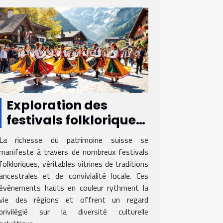
Exploration des
festivals folkloriques
suisses et leur
La richesse du patrimoine suisse se
influence sur la
manifeste à travers de nombreux festivals
culture locale
folkloriques, véritables vitrines de traditions
ancestrales et de convivialité locale. Ces
événements hauts en couleur rythment la
vie des régions et offrent un regard
privilégié sur la diversité culturelle