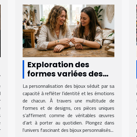
Exploration des
formes variées des
bijoux personnalisés
e
La personnalisation des bijoux séduit par sa
l
capacité à refléter l’identité et les émotions
r
de chacun. À travers une multitude de
e
formes et de designs, ces pièces uniques
s
s’affirment comme de véritables œuvres
e
d’art à porter au quotidien. Plongez dans
r
l'univers fascinant des bijoux personnalisés...