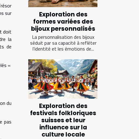
Trésor
ns sur
Exploration des
formes variées des
bijoux personnalisés
t doit
La personnalisation des bijoux
dre la
séduit par sa capacité à refléter
nts de
l’identité et les émotions de...
elés «
ion du
Exploration des
festivals folkloriques
suisses et leur
ie pas
influence sur la
culture locale