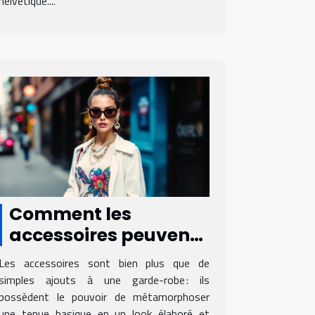
helvétique....
Comment les
accessoires peuvent
transformer votre
Les accessoires sont bien plus que de
tenue quotidienne ?
simples ajouts à une garde-robe : ils
possèdent le pouvoir de métamorphoser
une tenue basique en un look élaboré et