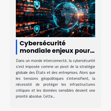
Cybersécurité
mondiale enjeux pour
les états et les
Dans un monde interconnecté, la cybersécurité
entreprises dans un
s'est imposée comme un pivot de la stratégie
contexte de tensions
globale des États et des entreprises. Alors que
les tensions géopolitiques s'intensifient, la
géopolitiques
nécessité de protéger les infrastructures
critiques et les données sensibles devient une
priorité absolue. Cette...