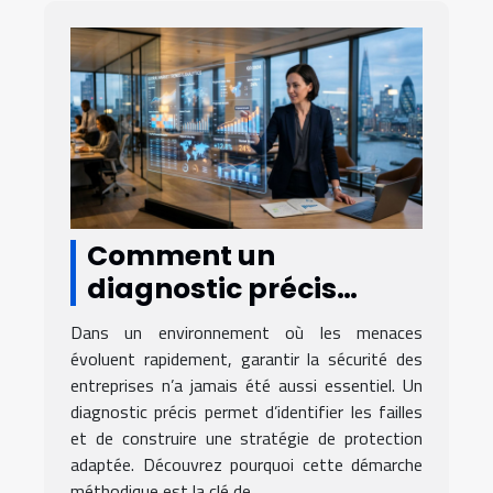
Comment un
diagnostic précis
améliore la sécurité
Dans un environnement où les menaces
des entreprises ?
évoluent rapidement, garantir la sécurité des
entreprises n’a jamais été aussi essentiel. Un
diagnostic précis permet d’identifier les failles
et de construire une stratégie de protection
adaptée. Découvrez pourquoi cette démarche
méthodique est la clé de...