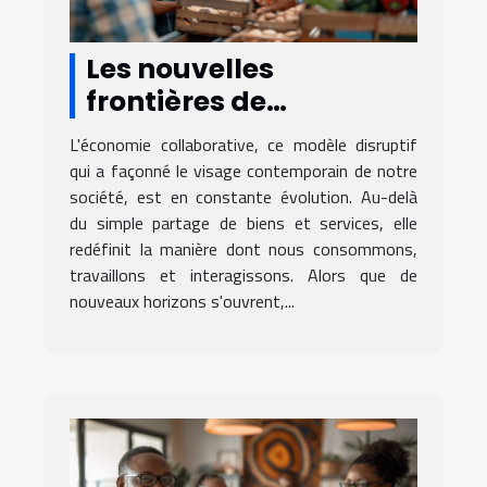
Les nouvelles
frontières de
l'économie
L'économie collaborative, ce modèle disruptif
collaborative
qui a façonné le visage contemporain de notre
tendances et
société, est en constante évolution. Au-delà
du simple partage de biens et services, elle
prévisions pour l'avenir
redéfinit la manière dont nous consommons,
travaillons et interagissons. Alors que de
nouveaux horizons s'ouvrent,...