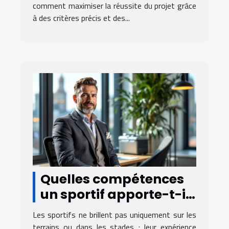
comment maximiser la réussite du projet grâce
à des critères précis et des...
Quelles compétences
un sportif apporte-t-il
à une table de conseil ?
Les sportifs ne brillent pas uniquement sur les
terrains ou dans les stades ; leur expérience